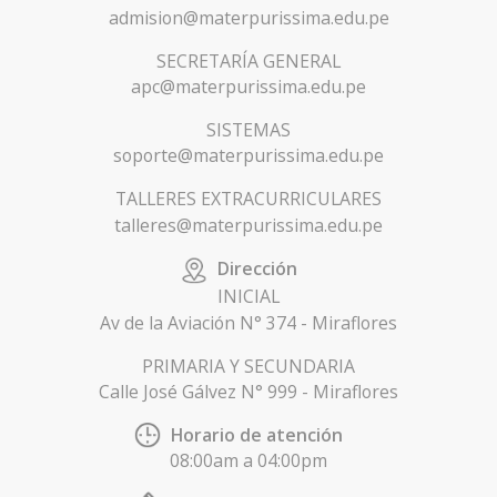
Contáctanos
ADMISIÓN
admision@materpurissima.edu.pe
SECRETARÍA GENERAL
apc@materpurissima.edu.pe
SISTEMAS
soporte@materpurissima.edu.pe
TALLERES EXTRACURRICULARES
talleres@materpurissima.edu.pe
Dirección
INICIAL